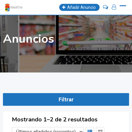
Skip
Añadir Anuncio
to
content
Anuncios
Filtrar
Mostrando 1–2 de 2 resultados