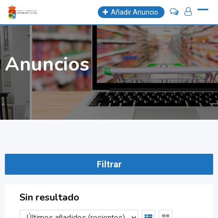
Skip
Añadir Anuncio
to
content
Anuncios
Filtrar
Sin resultado