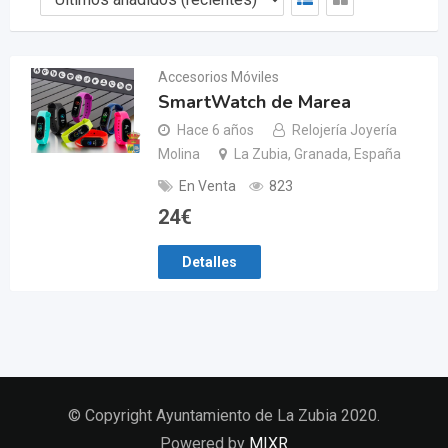
Accesorios Móviles
SmartWatch de Marea
Hace 6 años
Relojería Joyería
Molina
La Zubia, Granada, España
En Venta
823
24
€
Detalles
© Copyright Ayuntamiento de La Zubia 2020.
Powered by
MIXR