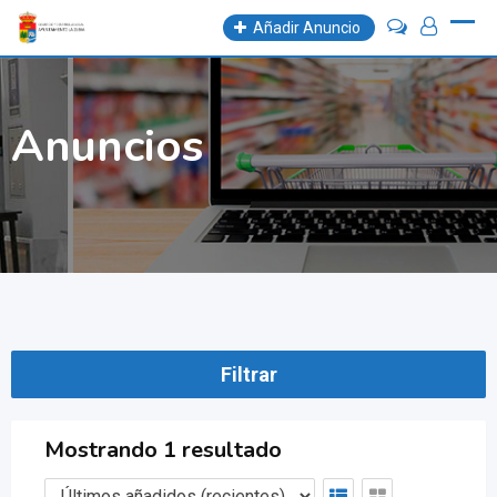
Skip
Añadir Anuncio
to
content
Anuncios
Filtrar
Mostrando 1 resultado