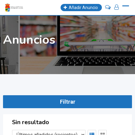
Skip
Añadir Anuncio
to
content
Anuncios
Filtrar
Sin resultado