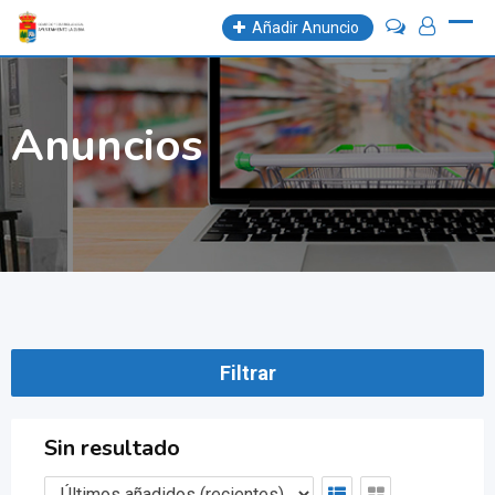
Skip
Añadir Anuncio
to
content
Anuncios
Filtrar
Sin resultado