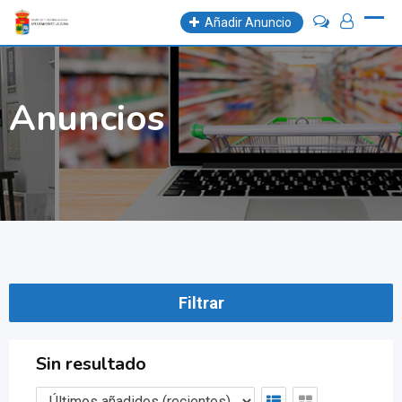
Skip
Añadir Anuncio
to
content
Anuncios
Filtrar
Sin resultado