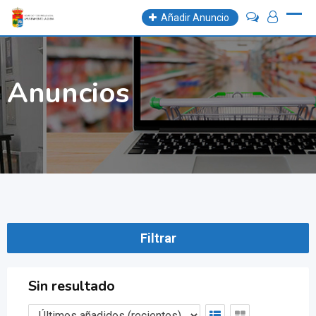
Skip
Añadir Anuncio
to
content
Anuncios
Filtrar
Sin resultado