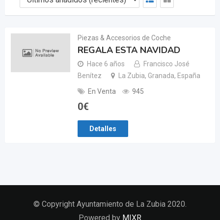
Piezas & Accesorios de Coche
REGALA ESTA NAVIDAD
Hace 6 años
Francisco José
Benítez
La Zubia, Granada, España
En Venta
945
0
€
Detalles
© Copyright Ayuntamiento de La Zubia 2020.
Powered by
MIXR