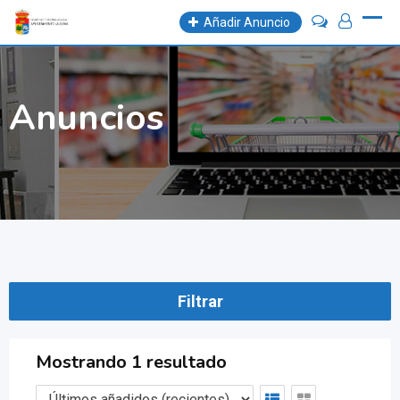
Skip
Añadir Anuncio
to
content
Anuncios
Filtrar
Mostrando 1 resultado