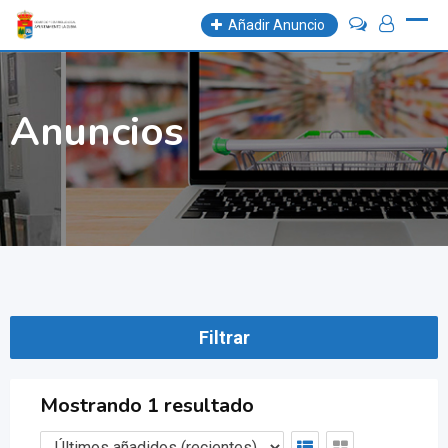
Skip
Añadir Anuncio
to
content
Anuncios
Filtrar
Mostrando 1 resultado