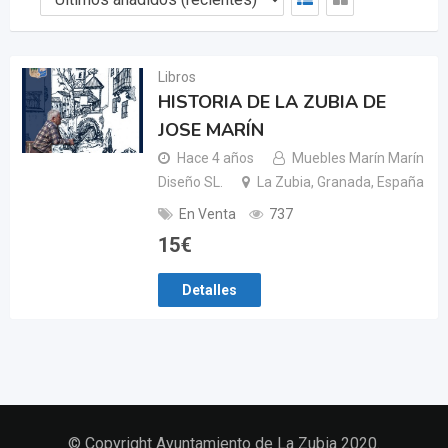
Libros
HISTORIA DE LA ZUBIA DE
JOSE MARÍN
Hace 4 años
Muebles Marín Marín
Diseño SL.
La Zubia, Granada, España
En Venta
737
15
€
Detalles
© Copyright Ayuntamiento de La Zubia 2020.