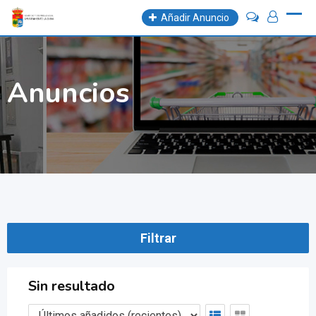
Skip
Añadir Anuncio
to
content
Anuncios
Filtrar
Sin resultado