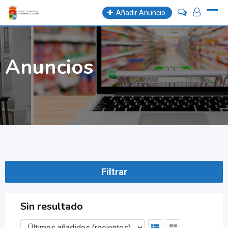
Skip
Añadir Anuncio
to
content
Anuncios
Filtrar
Sin resultado