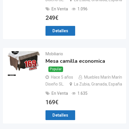
En Venta
1.096
249
€
Detalles
Mobiliario
Mesa camilla economica
Popular
Hace 5 años
Muebles Marín Marín
Diseño SL.
La Zubia, Granada, España
En Venta
1.635
169
€
Detalles