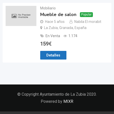
Mobiliario
Mueble de salon
Popular
Hace 5 años
Nabila El morabit
La Zubia, Granada, España
En Venta
1.174
159
€
Detalles
© Copyright Ayuntamiento de La Zubia 2020.
Powered by
MIXR