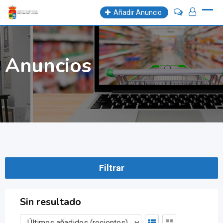
Skip
Añadir Anuncio
to
content
Anuncios
Filtrar
Sin resultado