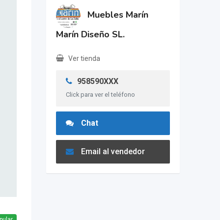
Muebles Marín
Marín Diseño SL.
Ver tienda
958590XXX
Click para ver el teléfono
Chat
Email al vendedor
pular