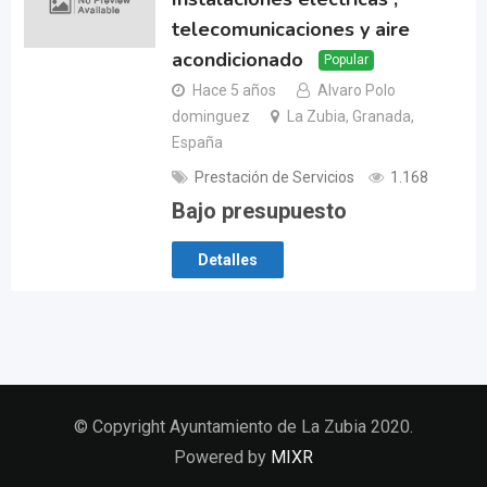
telecomunicaciones y aire
acondicionado
Popular
Hace 5 años
Alvaro Polo
dominguez
La Zubia, Granada,
España
Prestación de Servicios
1.168
Bajo presupuesto
Detalles
© Copyright Ayuntamiento de La Zubia 2020.
Powered by
MIXR