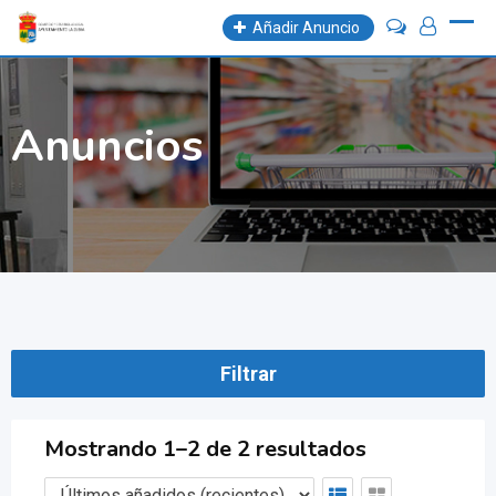
Skip
Añadir Anuncio
to
content
Anuncios
Filtrar
Mostrando 1–2 de 2 resultados