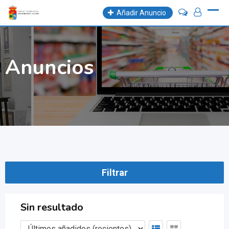
Skip
Añadir Anuncio
to
content
Anuncios
Filtrar
Sin resultado