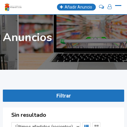
Skip
Añadir Anuncio
to
content
Anuncios
Filtrar
Sin resultado