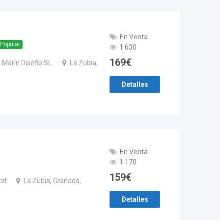
En Venta
Popular
1.630
169
€
 Marín Diseño SL.
La Zubia,
Detalles
En Venta
1.170
159
€
bit
La Zubia, Granada,
Detalles