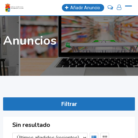
Skip
Añadir Anuncio
to
content
Anuncios
Filtrar
Sin resultado