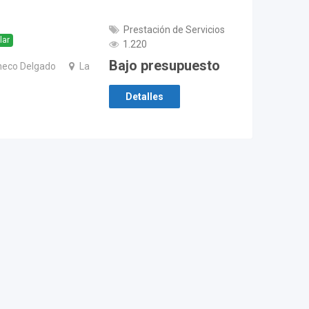
Prestación de Servicios
lar
1.220
Bajo presupuesto
heco Delgado
La
Detalles