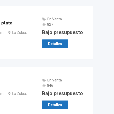
En Venta
 plata
827
Bajo presupuesto
um
La Zubia,
Detalles
En Venta
846
Bajo presupuesto
um
La Zubia,
Detalles