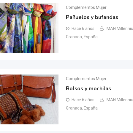
Complementos Mujer
Pañuelos y bufandas
Hace 6 años
IMAN Millenni
Granada, España
Complementos Mujer
Bolsos y mochilas
Hace 6 años
IMAN Millenni
Granada, España