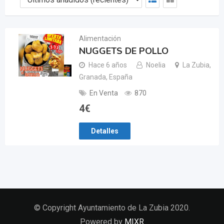
Alimentación
NUGGETS DE POLLO
Hace 6 años
Noelia
La Zubia,
Granada, España
En Venta
870
4
€
Detalles
© Copyright Ayuntamiento de La Zubia 2020.
Powered by
MIXR