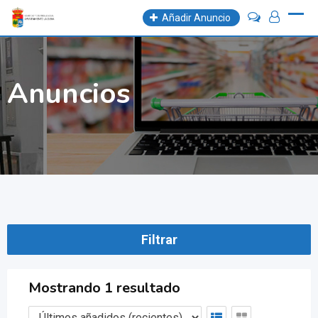
Skip
Añadir Anuncio
to
content
Anuncios
Filtrar
Mostrando 1 resultado