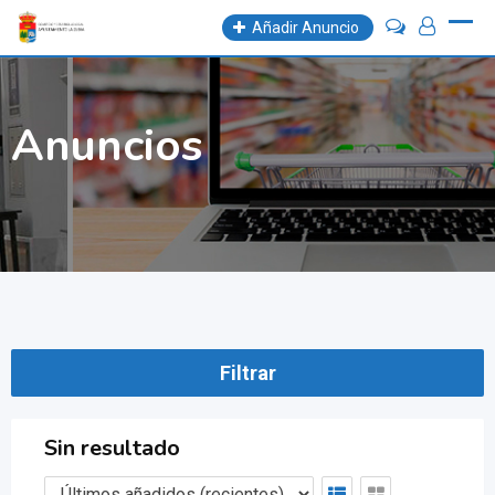
Skip
Añadir Anuncio
to
content
Anuncios
Filtrar
Sin resultado