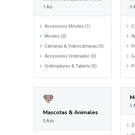
1 Ad
0 
Accesorios Móviles (1)
C
Móviles (0)
A
Cámaras & Videocámaras (0)
P
Accesorios Ordenador (0)
G
Ordenadores & Tablets (0)
P
M
5 
Mascotas & Animales
0 Ads
Z