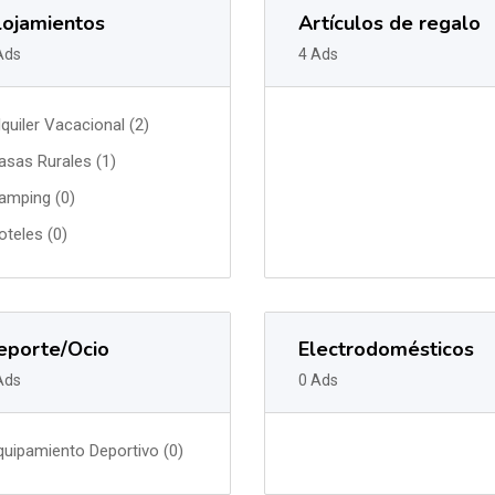
lojamientos
Artículos de regalo
Ads
4 Ads
lquiler Vacacional (2)
asas Rurales (1)
amping (0)
oteles (0)
eporte/Ocio
Electrodomésticos
Ads
0 Ads
quipamiento Deportivo (0)