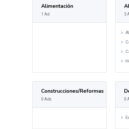
Alimentación
A
1 Ad
3 
A
C
C
H
Construcciones/Reformas
D
0 Ads
0 
E