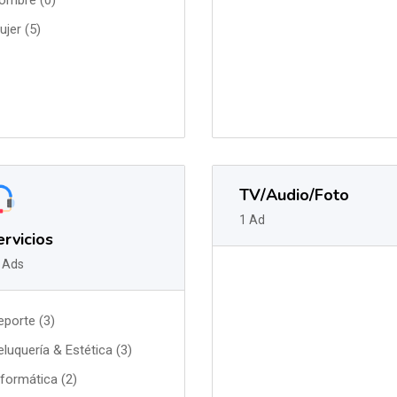
ombre (0)
ujer (5)
TV/Audio/Foto
1 Ad
rvicios
 Ads
eporte (3)
eluquería & Estética (3)
nformática (2)