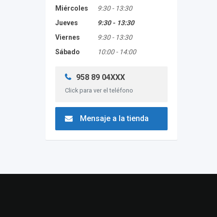
Miércoles
9:30
-
13:30
Jueves
9:30
-
13:30
Viernes
9:30
-
13:30
Sábado
10:00
-
14:00
958 89 04XXX
Click para ver el teléfono
Mensaje a la tienda