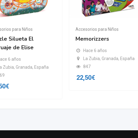
orios para Niños
Accesorios para Niños
le Silueta El
Memorizzers
uaje de Elise
Hace 6 años
La Zubia, Granada, España
ace 6 años
847
a Zubia, Granada, España
69
22,50
€
50
€