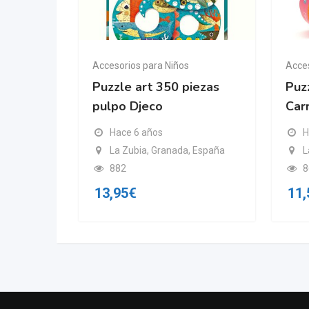
Accesorios para Niños
Acces
Puzzle art 350 piezas
Puzz
pulpo Djeco
Carr
, España
Hace 6 años
H
La Zubia, Granada, España
L
882
8
13,95
€
11,