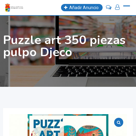
Skip
Añadir Anuncio
to
content
Puzzle art 350 piezas
pulpo Djeco