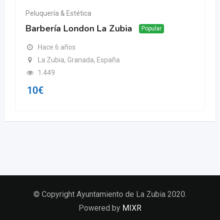
Peluquería & Estética
Barbería London La Zubia
Popular
Hace 6 años
La Zubia, Granada, España
1.449
10
€
© Copyright Ayuntamiento de La Zubia 2020.
Powered by
MIXR