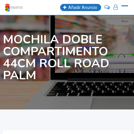
Skip
Añadir Anuncio
to
content
MOCHILA DOBLE
COMPARTIMENTO
44CM ROLL ROAD
PALM