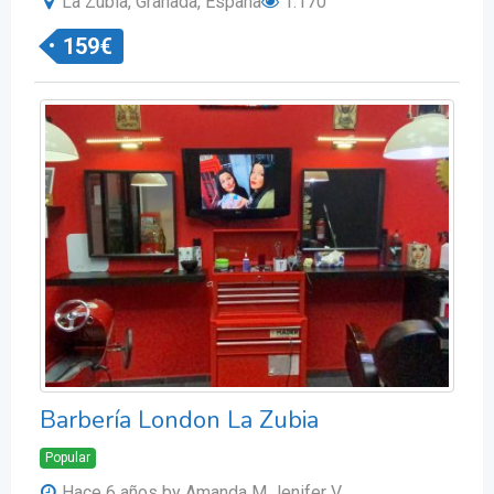
La Zubia, Granada, España
1.170
159
€
Barbería London La Zubia
Popular
Hace 6 años
by Amanda M Jenifer V