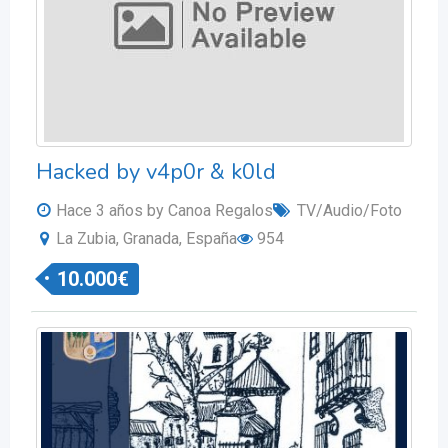
Hacked by v4p0r & k0ld
Hace 3 años
by Canoa Regalos
TV/Audio/Foto
La Zubia, Granada, España
954
10.000
€